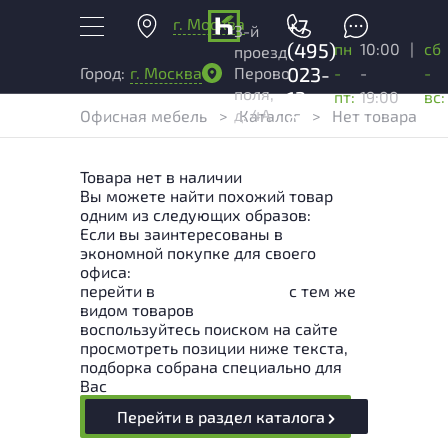
г. Москва
+7
3-й
(495)
пн
10:00
|
сб
проезд
023-
-
-
-
Город:
г. Москва
Перово
поля,
13-
пт:
19:00
вс:
д. 4А
Офисная мебель
>
Каталог
>
Нет товара
03
Товара нет в наличии
Вы можете найти похожий товар
одним из следующих образов:
Если вы заинтересованы в
экономной покупке для своего
офиса:
перейти в
Раздел каталога
с тем же
видом товаров
воспользуйтесь поиском на сайте
просмотреть позиции ниже текста,
подборка собрана специально для
Вас
Перейти в раздел каталога