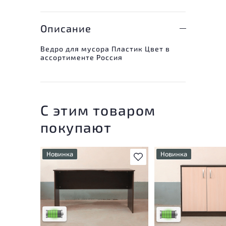
Описание
Ведро для мусора Пластик Цвет в
ассортименте Россия
С этим товаром
покупают
Новинка
Новинка
В избранное
У товара присутствуют
У товара присутству
незначительные следы
незначительные след
эксплуатации, не влияющие
эксплуатации, не вл
на удобство его
на удобство его
использования
использования
Низкая степень износа
Низкая степень изн