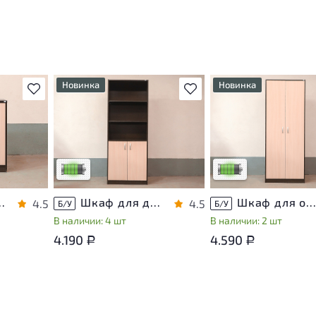
Новинка
Новинка
В избранное
В избранное
т
У товара присутствуют
У товара присутствуют
ы
незначительные следы
незначительные следы
яющие
эксплуатации, не влияющие
эксплуатации, не вли
на удобство его
на удобство его
использования
использования
са
Низкая степень износа
Низкая степень изно
хнику ЛДСП Венге
Шкаф для документов ЛДСП Венге
Шкаф для одежды ЛДСП Венг
4.5
4.5
Б/У
Б/У
В наличии: 4 шт
В наличии: 2 шт
4.190
4.590
Р
Р