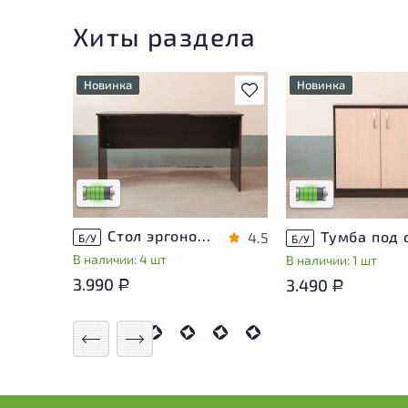
Хиты раздела
Новинка
Новинка
В избранное
У товара присутствуют
У товара присутств
незначительные следы
незначительные сле
эксплуатации, не влияющие
эксплуатации, не в
на удобство его
на удобство его
использования
использования
Низкая степень износа
Низкая степень из
Стол эргономичный ЛДСП Венге
4.5
Б/У
Б/У
В наличии: 4 шт
В наличии: 1 шт
3.990
3.490
Р
Р