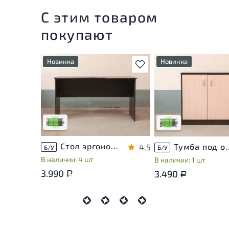
С этим товаром
покупают
Новинка
Новинка
В избранное
У товара присутствуют
У товара присутствую
незначительные следы
незначительные след
эксплуатации, не влияющие
эксплуатации, не вли
на удобство его
на удобство его
использования
использования
Низкая степень износа
Низкая степень изно
Стол эргономичный ЛДСП Венге
Тумба под оргте
4.5
Б/У
Б/У
В наличии: 4 шт
В наличии: 1 шт
3.990
3.490
Р
Р