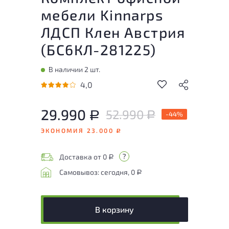
мебели Kinnarps
ЛДСП Клен Австрия
(
БС6КЛ-281225
)
В наличии 2 шт.
4,0
29.990
52.990
Р
-44%
Р
ЭКОНОМИЯ 23.000
Р
Доставка от 0
Р
Самовывоз: сегодня, 0
Р
В корзину