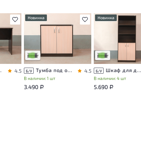
Новинка
Новинка
В избранное
В избранное
т
У товара присутствуют
У товара присутствуют
ы
незначительные следы
незначительные следы
яющие
эксплуатации, не влияющие
эксплуатации, не вли
на удобство его
на удобство его
использования
использования
са
Низкая степень износа
Низкая степень изно
ЛДСП Венге
Тумба под оргтехнику ЛДСП Венге
Шкаф для документов ЛДСП Ве
4.5
4.5
Б/У
Б/У
В наличии: 1 шт
В наличии: 4 шт
3.490
5.690
Р
Р