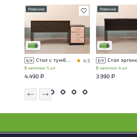
Новинка
Новинка
В избранное
У товара присутствуют
У товара присутств
незначительные следы
незначительные сле
эксплуатации, не влияющие
эксплуатации, не в
на удобство его
на удобство его
использования
использования
Низкая степень износа
Низкая степень из
Стол с тумбой ЛДСП Венге
4.5
Б/У
Б/У
В наличии: 5 шт
В наличии: 4 шт
4.490
3.990
Р
Р