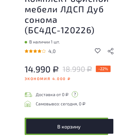
мебели ЛДСП Дуб
сонома
(
БС4ДС-120226
)
В наличии 1 шт.
4,0
14.990
18.990
Р
-22%
Р
ЭКОНОМИЯ 4.000
Р
Доставка от 0
Р
Самовывоз: сегодня, 0
Р
В корзину