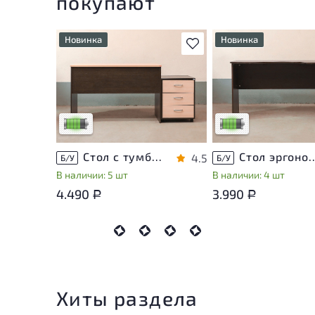
покупают
Новинка
Новинка
В избранное
У товара присутствуют
У товара присутствую
незначительные следы
незначительные след
эксплуатации, не влияющие
эксплуатации, не вли
на удобство его
на удобство его
использования
использования
Низкая степень износа
Низкая степень изно
Стол с тумбой ЛДСП Венге
Стол эргономичный 
4.5
Б/У
Б/У
В наличии: 5 шт
В наличии: 4 шт
4.490
3.990
Р
Р
Хиты раздела