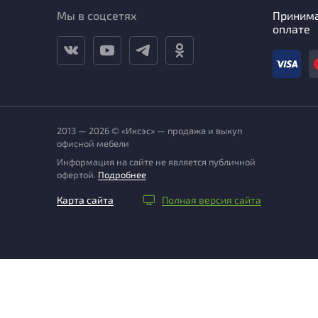
Мы в соцсетях
Приним
оплате
2013 — 2026 © «Иксэс» — продажа и выкуп
офисной мебели
Информация на сайте не является публичной
офертой.
Подробнее
Карта сайта
Полная версия сайта