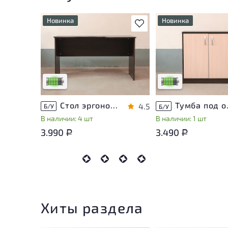
Новинка
Новинка
В избранное
У товара присутствуют
У товара присутству
незначительные следы
незначительные след
эксплуатации, не влияющие
эксплуатации, не вл
на удобство его
на удобство его
использования
использования
Низкая степень износа
Низкая степень изн
Стол эргономичный ЛДСП Венге
Тумба п
4.5
Б/У
Б/У
В наличии: 4 шт
В наличии: 1 шт
3.990
3.490
Р
Р
Хиты раздела