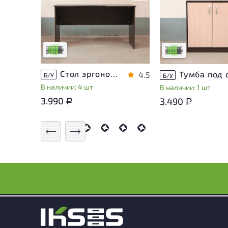
У товара присутствуют
У товара присутств
незначительные следы
незначительные сле
эксплуатации, не влияющие
эксплуатации, не в
на удобство его
на удобство его
использования
использования
Низкая степень износа
Низкая степень из
Стол эргономичный ЛДСП Венге
4.5
Б/У
Б/У
В наличии: 4 шт
В наличии: 1 шт
3.990
3.490
Р
Р