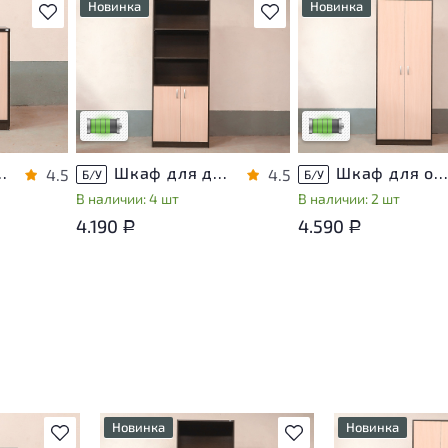
Новинка
Новинка
В избранное
В избранное
т
У товара присутствуют
У товара присутствуют
ы
незначительные следы
незначительные следы
яющие
эксплуатации, не влияющие
эксплуатации, не вли
на удобство его
на удобство его
использования
использования
са
Низкая степень износа
Низкая степень изно
хнику ЛДСП Венге
Шкаф для документов ЛДСП Венге
Шкаф для одежды ЛДСП Венг
4.5
4.5
Б/У
Б/У
В наличии: 4 шт
В наличии: 2 шт
4.190
4.590
Р
Р
Новинка
Новинка
В избранное
В избранное