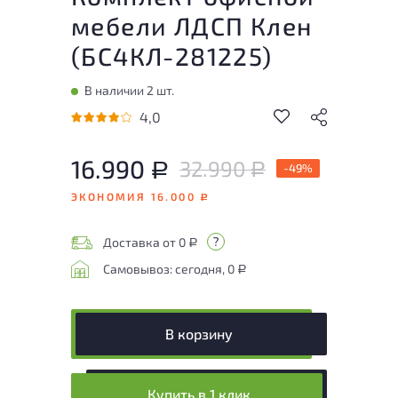
мебели ЛДСП Клен
(
БС4КЛ-281225
)
В наличии 2 шт.
4,0
16.990
32.990
Р
-49%
Р
ЭКОНОМИЯ 16.000
Р
Доставка от 0
Р
Самовывоз: сегодня, 0
Р
В корзину
Купить в 1 клик