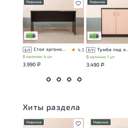
Новинка
Новинка
В избранное
У товара присутствуют
У товара присутствую
незначительные следы
незначительные след
эксплуатации, не влияющие
эксплуатации, не вли
на удобство его
на удобство его
использования
использования
Низкая степень износа
Низкая степень изно
Стол эргономичный ЛДСП Венге
Тумба под оргте
4.5
Б/У
Б/У
В наличии: 4 шт
В наличии: 1 шт
3.990
3.490
Р
Р
Хиты раздела
Новинка
Новинка
В избранное