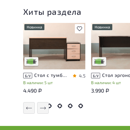
Хиты раздела
Новинка
Новинка
В избранное
У товара присутствуют
У товара присутств
незначительные следы
незначительные сле
эксплуатации, не влияющие
эксплуатации, не в
на удобство его
на удобство его
использования
использования
Низкая степень износа
Низкая степень из
Стол с тумбой ЛДСП Венге
4.5
Б/У
Б/У
В наличии: 5 шт
В наличии: 4 шт
4.490
3.990
Р
Р