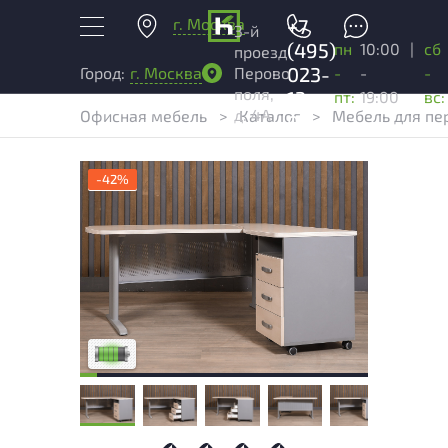
г. Москва
+7
3-й
(495)
пн
10:00
|
сб
проезд
023-
-
-
-
Город:
г. Москва
Перово
поля,
13-
пт:
19:00
вс:
д. 4А
Офисная мебель
>
Каталог
>
Мебель для пе
03
-42%
У товара присутствуют незначительные
следы эксплуатации, не влияющие на
удобство его использования
Низкая степень износа