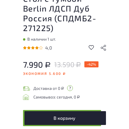
Berlin ЛДСП Дуб
Россия (
СПДМБ2-
271225
)
В наличии 1 шт.
4,0
7.990
13.590
Р
-42%
Р
ЭКОНОМИЯ 5.600
Р
Доставка от 0
Р
Самовывоз: сегодня, 0
Р
В корзину