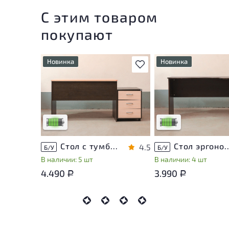
С этим товаром
покупают
Новинка
Новинка
В избранное
У товара присутствуют
У товара присутствую
незначительные следы
незначительные след
эксплуатации, не влияющие
эксплуатации, не вли
на удобство его
на удобство его
использования
использования
Низкая степень износа
Низкая степень изно
Стол с тумбой ЛДСП Венге
Стол эргономичный 
4.5
Б/У
Б/У
В наличии: 5 шт
В наличии: 4 шт
4.490
3.990
Р
Р