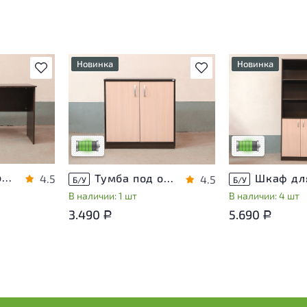
Новинка
Новинка
В избранное
В избранное
уют
У товара присутствуют
У товара присут
ды
незначительные следы
незначительные
лияющие
эксплуатации, не влияющие
эксплуатации, н
на удобство его
на удобство его
использования
использования
носа
Низкая степень износа
Низкая степень 
Стол эргономичный ЛДСП Венге
Тумба под оргтехнику ЛДСП Венге
4.5
4.5
Б/У
Б/У
В наличии: 1 шт
В наличии: 4 шт
3.490
5.690
Р
Р