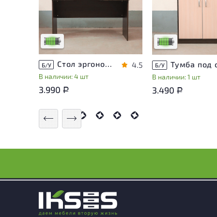
незначительные следы
незначительные сле
эксплуатации, не влияющие
эксплуатации, не в
на удобство его
на удобство его
использования
использования
Низкая степень износа
Низкая степень из
Стол эргономичный ЛДСП Венге
4.5
Б/У
Б/У
В наличии: 4 шт
В наличии: 1 шт
3.990
3.490
Р
Р