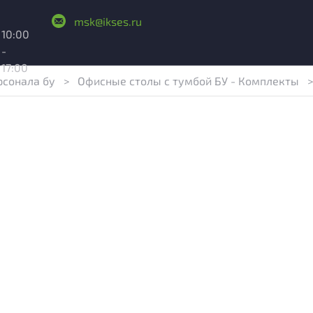
msk@ikses.ru
10:00
-
17:00
рсонала бу
>
Офисные столы с тумбой БУ - Комплекты
>