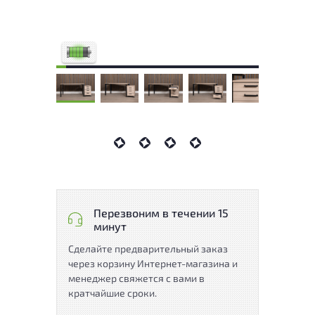
У товара присутствуют незначительные
следы эксплуатации, не влияющие на
удобство его использования
Низкая степень износа
Перезвоним в течении 15
минут
Сделайте предварительный заказ
через корзину Интернет-магазина и
менеджер свяжется с вами в
кратчайшие сроки.