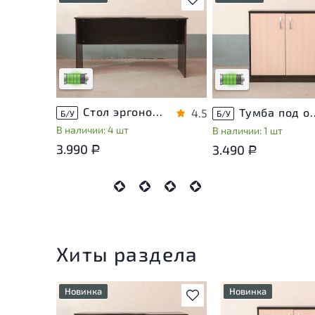
У товара присутствуют
У товара присутствую
незначительные следы
незначительные след
эксплуатации, не влияющие
эксплуатации, не вли
на удобство его
на удобство его
использования
использования
Низкая степень износа
Низкая степень изно
Стол эргономичный ЛДСП Венге
Тумба под оргте
4.5
Б/У
Б/У
В наличии: 4 шт
В наличии: 1 шт
3.990
3.490
Р
Р
Хиты раздела
Новинка
Новинка
В избранное
У товара присутствуют
У товара присутств