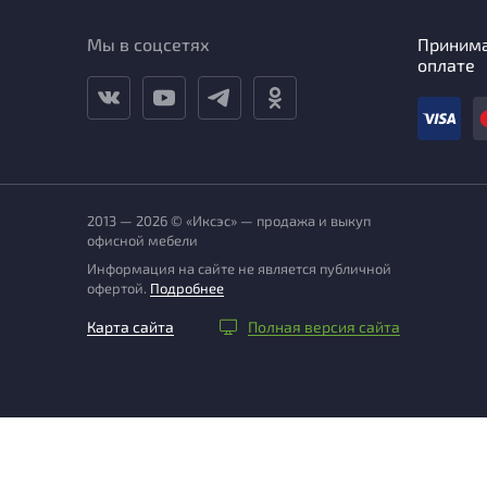
Мы в соцсетях
Приним
оплате
2013 — 2026 © «Иксэс» — продажа и выкуп
офисной мебели
Информация на сайте не является публичной
офертой.
Подробнее
Карта сайта
Полная версия сайта