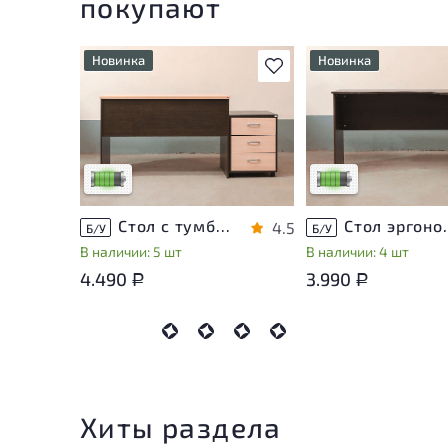
покупают
Новинка
Новинка
В избранное
У товара присутствуют
У товара присутству
незначительные следы
незначительные след
эксплуатации, не влияющие
эксплуатации, не вл
на удобство его
на удобство его
использования
использования
Низкая степень износа
Низкая степень изн
Стол с тумбой ЛДСП Венге
Стол эргон
4.5
Б/У
Б/У
В наличии: 5 шт
В наличии: 4 шт
4.490
3.990
Р
Р
Хиты раздела