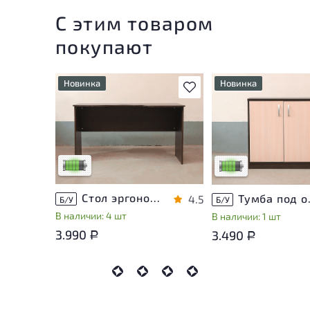
С этим товаром
покупают
Новинка
Новинка
В избранное
У товара присутствуют
У товара присутству
незначительные следы
незначительные след
эксплуатации, не влияющие
эксплуатации, не вл
на удобство его
на удобство его
использования
использования
Низкая степень износа
Низкая степень изн
Стол эргономичный ЛДСП Венге
Тумба п
4.5
Б/У
Б/У
В наличии: 4 шт
В наличии: 1 шт
3.990
3.490
Р
Р