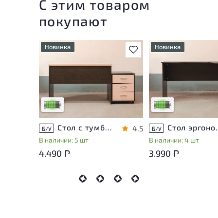
С этим товаром
покупают
Новинка
Новинка
В избранное
У товара присутствуют
У товара присутству
незначительные следы
незначительные след
эксплуатации, не влияющие
эксплуатации, не вл
на удобство его
на удобство его
использования
использования
Низкая степень износа
Низкая степень изн
Стол с тумбой ЛДСП Венге
Стол эргон
4.5
Б/У
Б/У
В наличии: 5 шт
В наличии: 4 шт
4.490
3.990
Р
Р