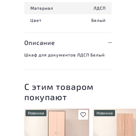
Материал
ЛДСП
Цвет
Белый
Описание
Шкаф для документов ЛДСП Белый
С этим товаром
покупают
Новинка
Новинка
В избранное
У товара присутству
У товара присутствуют
незначительные след
незначительные следы
эксплуатации, не вл
эксплуатации, не влияющие
на удобство его
на удобство его