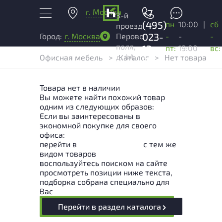
г. Москва
+7
3-й
(495)
пн
10:00
|
сб
проезд
023-
-
-
-
Город:
г. Москва
Перово
поля,
13-
пт:
19:00
вс:
д. 4А
Офисная мебель
>
Каталог
>
Нет товара
03
Товара нет в наличии
Вы можете найти похожий товар
одним из следующих образов:
Если вы заинтересованы в
экономной покупке для своего
офиса:
перейти в
Раздел каталога
с тем же
видом товаров
воспользуйтесь поиском на сайте
просмотреть позиции ниже текста,
подборка собрана специально для
Вас
Перейти в раздел каталога