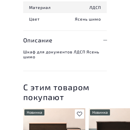
Материал
ЛДСП
Цвет
Ясень шимо
Описание
Шкаф для документов ЛДСП Ясень
шимо
С этим товаром
покупают
Новинка
Новинка
В избранное
У товара присутствуют
У товара присутству
незначительные следы
незначительные след
эксплуатации, не влияющие
эксплуатации, не вл