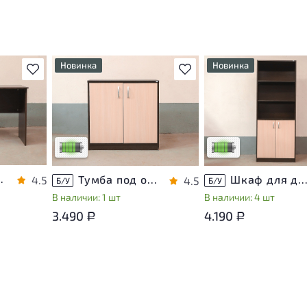
Новинка
Новинка
В избранное
В избранное
т
У товара присутствуют
У товара присутствуют
ы
незначительные следы
незначительные следы
яющие
эксплуатации, не влияющие
эксплуатации, не вли
на удобство его
на удобство его
использования
использования
са
Низкая степень износа
Низкая степень изно
ЛДСП Венге
Тумба под оргтехнику ЛДСП Венге
Шкаф для документов ЛДСП Ве
4.5
4.5
Б/У
Б/У
В наличии: 1 шт
В наличии: 4 шт
3.490
4.190
Р
Р