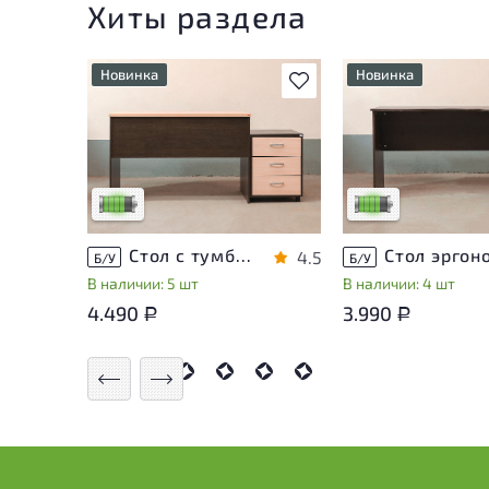
Хиты раздела
Новинка
Новинка
В избранное
У товара присутствуют
У товара присутств
незначительные следы
незначительные сле
эксплуатации, не влияющие
эксплуатации, не в
на удобство его
на удобство его
использования
использования
Низкая степень износа
Низкая степень из
Стол с тумбой ЛДСП Венге
4.5
Б/У
Б/У
В наличии: 5 шт
В наличии: 4 шт
4.490
3.990
Р
Р