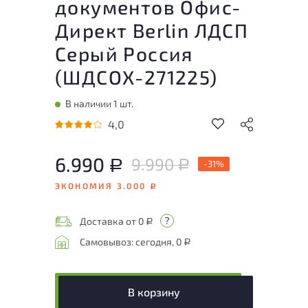
документов Офис-
Директ Berlin ЛДСП
Серый Россия
(
ШДСОХ-271225
)
В наличии 1 шт.
4,0
6.990
9.990
Р
-31%
Р
ЭКОНОМИЯ 3.000
Р
Доставка от 0
Р
Самовывоз: сегодня, 0
Р
В корзину