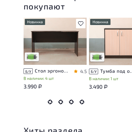
покупают
Новинка
Новинка
В избранное
У товара присутствуют
У товара присутствую
незначительные следы
незначительные след
эксплуатации, не влияющие
эксплуатации, не вли
на удобство его
на удобство его
использования
использования
Низкая степень износа
Низкая степень изно
Стол эргономичный ЛДСП Венге
Тумба под оргте
4.5
Б/У
Б/У
В наличии: 4 шт
В наличии: 1 шт
3.990
3.490
Р
Р
Хиты раздела