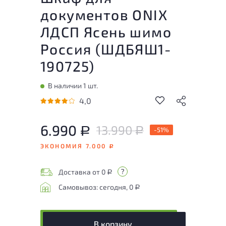
документов ONIX
ЛДСП Ясень шимо
Россия (
ШДБЯШ1-
190725
)
В наличии 1 шт.
4,0
6.990
13.990
Р
-51%
Р
ЭКОНОМИЯ 7.000
Р
Доставка от 0
Р
Самовывоз: сегодня, 0
Р
В корзину