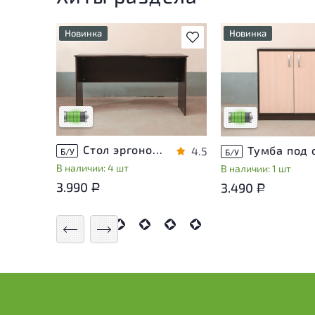
Новинка
Новинка
В избранное
У товара присутствуют
У товара присутств
незначительные следы
незначительные сле
эксплуатации, не влияющие
эксплуатации, не в
на удобство его
на удобство его
использования
использования
Низкая степень износа
Низкая степень из
Стол эргономичный ЛДСП Венге
4.5
Б/У
Б/У
В наличии: 4 шт
В наличии: 1 шт
3.990
3.490
Р
Р