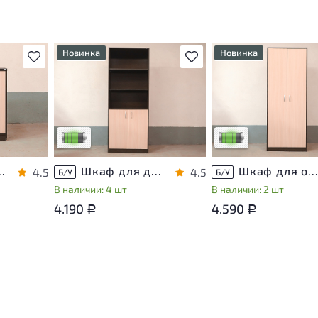
Новинка
Новинка
В избранное
В избранное
т
У товара присутствуют
У товара присутствуют
ы
незначительные следы
незначительные следы
яющие
эксплуатации, не влияющие
эксплуатации, не вли
на удобство его
на удобство его
использования
использования
са
Низкая степень износа
Низкая степень изно
хнику ЛДСП Венге
Шкаф для документов ЛДСП Венге
Шкаф для одежды ЛДСП Венг
4.5
4.5
Б/У
Б/У
В наличии: 4 шт
В наличии: 2 шт
4.190
4.590
Р
Р