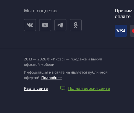
Мы в соцсетях
Приним
оплате
2013 — 2026 © «Иксэс» — продажа и выкуп
офисной мебели
Информация на сайте не является публичной
офертой.
Подробнее
Карта сайта
Полная версия сайта