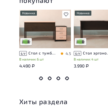
покупают
Новинка
Новинка
В избранное
У товара присутствуют
У товара присутству
незначительные следы
незначительные след
эксплуатации, не влияющие
эксплуатации, не вл
на удобство его
на удобство его
использования
использования
Низкая степень износа
Низкая степень изн
Стол с тумбой ЛДСП Венге
Стол эргон
4.5
Б/У
Б/У
В наличии: 6 шт
В наличии: 4 шт
4.490
3.990
Р
Р
Хиты раздела