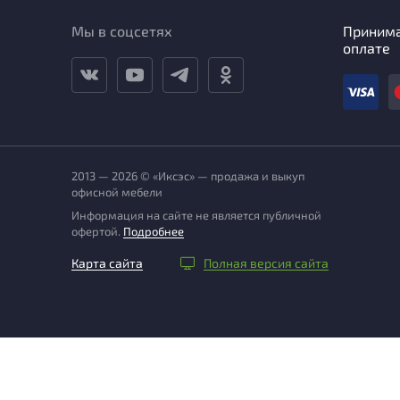
Мы в соцсетях
Приним
оплате
2013 — 2026 © «Иксэс» — продажа и выкуп
офисной мебели
Информация на сайте не является публичной
офертой.
Подробнее
Карта сайта
Полная версия сайта