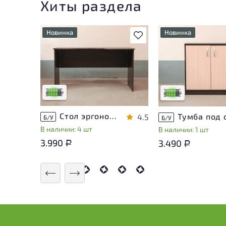
Хиты раздела
Новинка
Новинка
В избранное
У товара присутствуют
У товара присутств
незначительные следы
незначительные сле
эксплуатации, не влияющие
эксплуатации, не в
на удобство его
на удобство его
использования
использования
Низкая степень износа
Низкая степень из
Стол эргономичный ЛДСП Венге
4.5
Б/У
Б/У
В наличии: 4 шт
В наличии: 1 шт
3.990
3.490
Р
Р