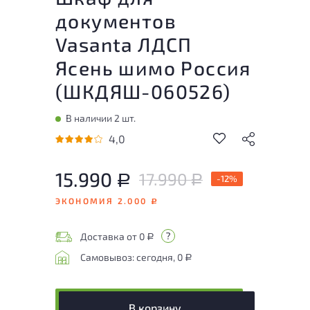
документов
Vasanta ЛДСП
Ясень шимо Россия
(
ШКДЯШ-060526
)
В наличии 2 шт.
4,0
15.990
17.990
Р
-12%
Р
ЭКОНОМИЯ 2.000
Р
Доставка от 0
Р
Самовывоз: сегодня, 0
Р
В корзину