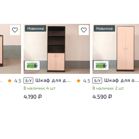
Новинка
Новинка
В избранное
В избранное
т
У товара присутствуют
У товара присутствуют
ы
незначительные следы
незначительные следы
яющие
эксплуатации, не влияющие
эксплуатации, не вли
на удобство его
на удобство его
использования
использования
са
Низкая степень износа
Низкая степень изно
хнику ЛДСП Венге
Шкаф для документов ЛДСП Венге
Шкаф для одежды ЛДСП Венг
4.5
4.5
Б/У
Б/У
В наличии: 4 шт
В наличии: 2 шт
4.190
4.590
Р
Р