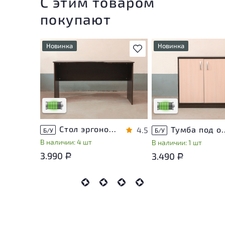
С этим товаром
покупают
Новинка
Новинка
В избранное
У товара присутствуют
У товара присутствую
незначительные следы
незначительные след
эксплуатации, не влияющие
эксплуатации, не вли
на удобство его
на удобство его
использования
использования
Низкая степень износа
Низкая степень изно
Стол эргономичный ЛДСП Венге
Тумба под оргте
4.5
Б/У
Б/У
В наличии: 4 шт
В наличии: 1 шт
3.990
3.490
Р
Р