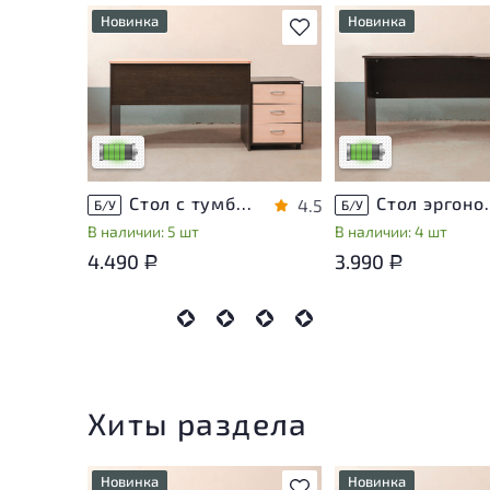
Новинка
Новинка
В избранное
У товара присутствуют
У товара присутству
незначительные следы
незначительные след
эксплуатации, не влияющие
эксплуатации, не вл
на удобство его
на удобство его
использования
использования
Низкая степень износа
Низкая степень изн
Стол с тумбой ЛДСП Венге
Стол эргон
4.5
Б/У
Б/У
В наличии: 5 шт
В наличии: 4 шт
4.490
3.990
Р
Р
Хиты раздела
Новинка
Новинка
В избранное