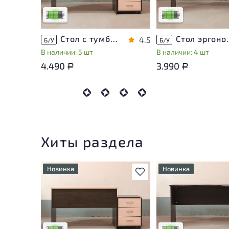
Низкая степень износа
Низкая степень изн
Стол с тумбой ЛДСП Венге
Стол эргон
4.5
Б/У
Б/У
В наличии: 5 шт
В наличии: 4 шт
4.490
3.990
Р
Р
Хиты раздела
Новинка
Новинка
В избранное
У товара присутствуют
У товара присутству
незначительные следы
незначительные след
эксплуатации, не влияющие
эксплуатации, не вл
на удобство его
на удобство его
использования
использования