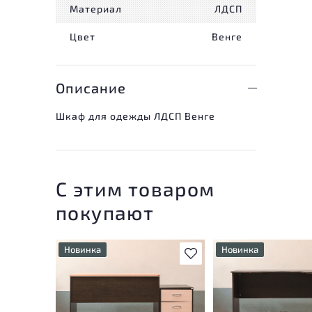
Материал
ЛДСП
Цвет
Венге
Описание
Шкаф для одежды ЛДСП Венге
С этим товаром
покупают
Новинка
Новинка
В избранное
У товара присутствуют
У товара присутству
незначительные следы
незначительные след
эксплуатации, не влияющие
эксплуатации, не вл
на удобство его
на удобство его
использования
использования