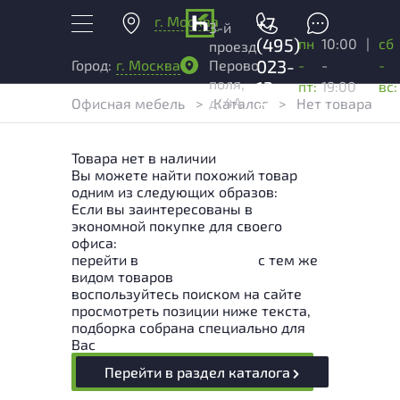
г. Москва
+7
3-й
(495)
пн
10:00
|
сб
проезд
023-
-
-
-
Город:
г. Москва
Перово
поля,
13-
пт:
19:00
вс:
д. 4А
Офисная мебель
>
Каталог
>
Нет товара
03
Товара нет в наличии
Вы можете найти похожий товар
одним из следующих образов:
Если вы заинтересованы в
экономной покупке для своего
офиса:
перейти в
Раздел каталога
с тем же
видом товаров
воспользуйтесь поиском на сайте
просмотреть позиции ниже текста,
подборка собрана специально для
Вас
Перейти в раздел каталога