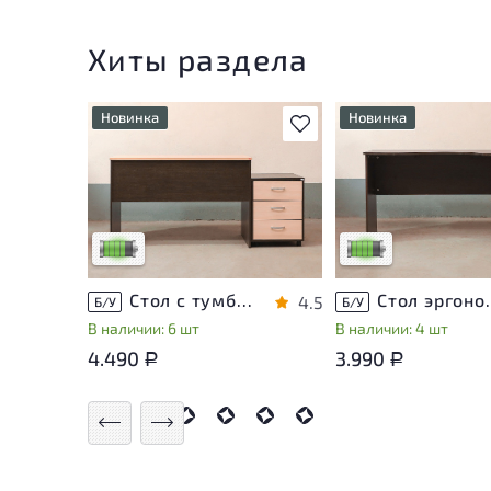
Хиты раздела
Новинка
Новинка
В избранное
У товара присутствуют
У товара присутству
незначительные следы
незначительные след
эксплуатации, не влияющие
эксплуатации, не вл
на удобство его
на удобство его
использования
использования
Низкая степень износа
Низкая степень изн
Стол с тумбой ЛДСП Венге
Стол эргон
4.5
Б/У
Б/У
В наличии: 6 шт
В наличии: 4 шт
4.490
3.990
Р
Р