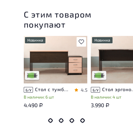
С этим товаром
покупают
Новинка
Новинка
В избранное
У товара присутствуют
У товара присутству
незначительные следы
незначительные след
эксплуатации, не влияющие
эксплуатации, не вл
на удобство его
на удобство его
использования
использования
Низкая степень износа
Низкая степень изн
Стол с тумбой ЛДСП Венге
Стол эргон
4.5
Б/У
Б/У
В наличии: 6 шт
В наличии: 4 шт
4.490
3.990
Р
Р