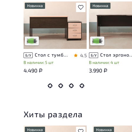
Новинка
Новинка
В избранное
У товара присутствуют
У товара присутствую
незначительные следы
незначительные след
эксплуатации, не влияющие
эксплуатации, не вли
на удобство его
на удобство его
использования
использования
Низкая степень износа
Низкая степень изно
Стол с тумбой ЛДСП Венге
Стол эргономичный 
4.5
Б/У
Б/У
В наличии: 5 шт
В наличии: 4 шт
4.490
3.990
Р
Р
Хиты раздела
Новинка
Новинка
В избранное