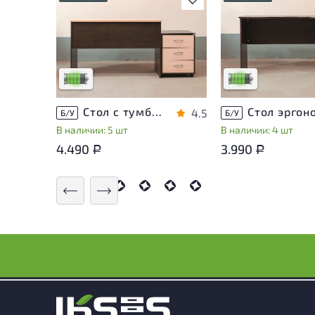
У товара присутствуют
У товара присутств
незначительные следы
незначительные сле
эксплуатации, не влияющие
эксплуатации, не в
на удобство его
на удобство его
использования
использования
Низкая степень износа
Низкая степень из
Стол с тумбой ЛДСП Венге
4.5
Б/У
Б/У
В наличии: 5 шт
В наличии: 4 шт
4.490
3.990
Р
Р