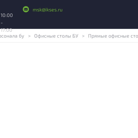
msk@ikses.ru
10:00
-
17:00
рсонала бу
>
Офисные столы БУ
>
Прямые офисные ст