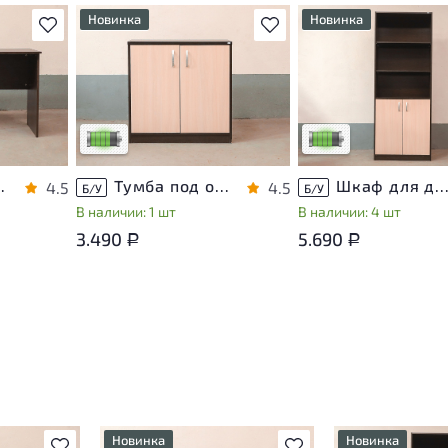
Новинка
Новинка
В избранное
В избранное
т
У товара присутствуют
У товара присутствуют
ы
незначительные следы
незначительные следы
яющие
эксплуатации, не влияющие
эксплуатации, не вли
на удобство его
на удобство его
использования
использования
са
Низкая степень износа
Низкая степень изно
ЛДСП Венге
Тумба под оргтехнику ЛДСП Венге
Шкаф для документов ЛДСП Ве
4.5
4.5
Б/У
Б/У
В наличии: 1 шт
В наличии: 4 шт
3.490
5.690
Р
Р
Новинка
Новинка
В избранное
В избранное