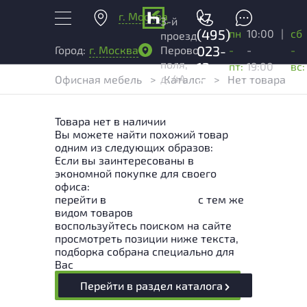
г. Москва
+7
3-й
(495)
пн
10:00
|
сб
проезд
023-
-
-
-
Город:
г. Москва
Перово
поля,
13-
пт:
19:00
вс:
д. 4А
Офисная мебель
>
Каталог
>
Нет товара
03
Товара нет в наличии
Вы можете найти похожий товар
одним из следующих образов:
Если вы заинтересованы в
экономной покупке для своего
офиса:
перейти в
Раздел каталога
с тем же
видом товаров
воспользуйтесь поиском на сайте
просмотреть позиции ниже текста,
подборка собрана специально для
Вас
Перейти в раздел каталога