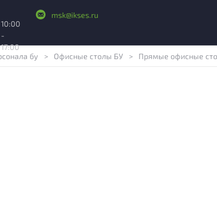
msk@ikses.ru
10:00
-
17:00
рсонала бу
>
Офисные столы БУ
>
Прямые офисные ст