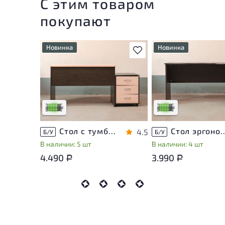
С этим товаром
покупают
Новинка
Новинка
В избранное
У товара присутствуют
У товара присутствую
незначительные следы
незначительные след
эксплуатации, не влияющие
эксплуатации, не вли
на удобство его
на удобство его
использования
использования
Низкая степень износа
Низкая степень изно
Стол с тумбой ЛДСП Венге
Стол эргономичный 
4.5
Б/У
Б/У
В наличии: 5 шт
В наличии: 4 шт
4.490
3.990
Р
Р