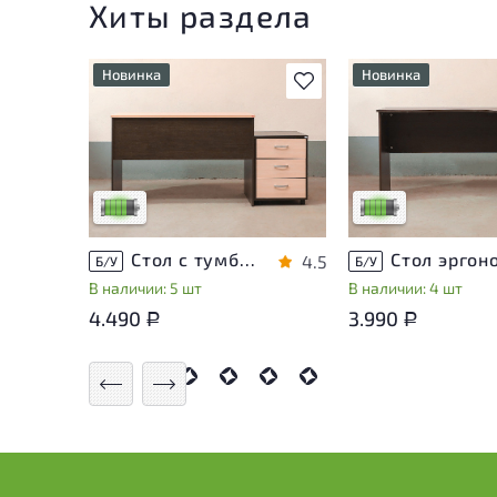
Хиты раздела
Новинка
Новинка
В избранное
У товара присутствуют
У товара присутств
незначительные следы
незначительные сле
эксплуатации, не влияющие
эксплуатации, не в
на удобство его
на удобство его
использования
использования
Низкая степень износа
Низкая степень из
Стол с тумбой ЛДСП Венге
4.5
Б/У
Б/У
В наличии: 5 шт
В наличии: 4 шт
4.490
3.990
Р
Р