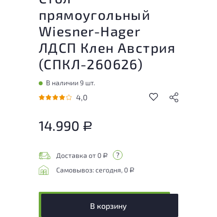
прямоугольный
Wiesner-Hager
ЛДСП Клен Австрия
(
СПКЛ-260626
)
В наличии 9 шт.
4,0
14.990
Р
Доставка от 0
Р
Самовывоз: сегодня, 0
Р
В корзину