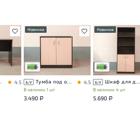
Новинка
Новинка
В избранное
В избранное
т
У товара присутствуют
У товара присутствуют
ы
незначительные следы
незначительные следы
яющие
эксплуатации, не влияющие
эксплуатации, не вли
на удобство его
на удобство его
использования
использования
са
Низкая степень износа
Низкая степень изно
ЛДСП Венге
Тумба под оргтехнику ЛДСП Венге
Шкаф для документов ЛДСП Ве
4.5
4.5
Б/У
Б/У
В наличии: 1 шт
В наличии: 4 шт
3.490
5.690
Р
Р