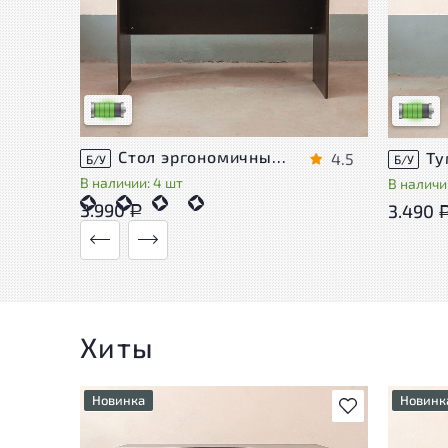
У товара присутствуют незначительные
У това
следы эксплуатации, не влияющие на
следы 
удобство его использования
удобст
Низкая степень износа
Низкая 
Стол эргономичный ЛДСП Венге
4.5
Б/У
Б/У
В наличии: 4 шт
В наличии
3.990
3.490
Р
Хиты
Новинка
Новинк
В избранное