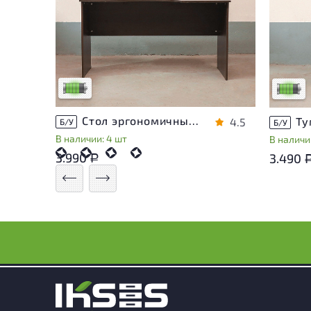
У товара присутствуют незначительные
У това
следы эксплуатации, не влияющие на
следы 
удобство его использования
удобст
Низкая степень износа
Низкая 
Стол эргономичный ЛДСП Венге
4.5
Б/У
Б/У
В наличии: 4 шт
В наличии
3.990
3.490
Р