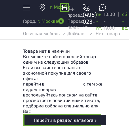
г. Москва
+7
3-й
(495)
пн
10:00
|
сб
проезд
023-
-
-
-
Город:
г. Москва
Перово
поля,
13-
пт:
19:00
вс:
д. 4А
Офисная мебель
>
Каталог
>
Нет товара
03
Товара нет в наличии
Вы можете найти похожий товар
одним из следующих образов:
Если вы заинтересованы в
экономной покупке для своего
офиса:
перейти в
Раздел каталога
с тем же
видом товаров
воспользуйтесь поиском на сайте
просмотреть позиции ниже текста,
подборка собрана специально для
Вас
Перейти в раздел каталога