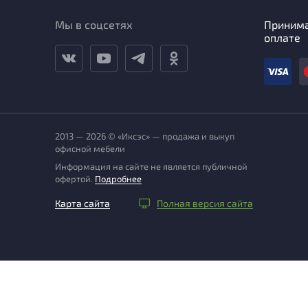
Мы в соцсетях
Приним
оплате
2013 — 2026 © «Иксэс» — продажа и выкуп
офисной мебели
Информация на сайте не является публичной
офертой.
Подробнее
Карта сайта
Полная версия сайта