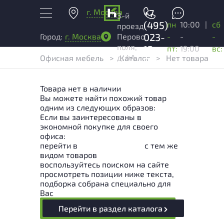
г. Москва
+7
3-й
(495)
пн
10:00
|
сб
проезд
023-
-
-
-
Город:
г. Москва
Перово
поля,
13-
пт:
19:00
вс:
д. 4А
Офисная мебель
>
Каталог
>
Нет товара
03
Товара нет в наличии
Вы можете найти похожий товар
одним из следующих образов:
Если вы заинтересованы в
экономной покупке для своего
офиса:
перейти в
Раздел каталога
с тем же
видом товаров
воспользуйтесь поиском на сайте
просмотреть позиции ниже текста,
подборка собрана специально для
Вас
Перейти в раздел каталога