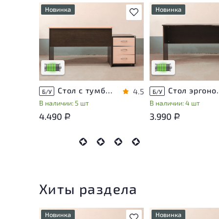
Новинка
Новинка
В избранное
У товара присутствуют
У товара присутству
незначительные следы
незначительные след
эксплуатации, не влияющие
эксплуатации, не вл
на удобство его
на удобство его
использования
использования
Низкая степень износа
Низкая степень изн
Стол с тумбой ЛДСП Венге
Стол эргон
4.5
Б/У
Б/У
В наличии: 5 шт
В наличии: 4 шт
4.490
3.990
Р
Р
Хиты раздела
Новинка
Новинка
В избранное