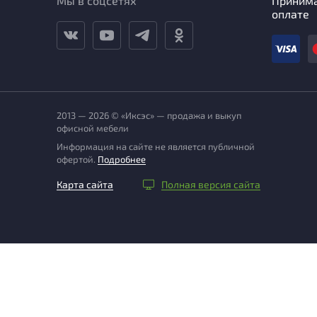
Мы в соцсетях
Приним
оплате
2013 — 2026 © «Иксэс» — продажа и выкуп
офисной мебели
Информация на сайте не является публичной
офертой.
Подробнее
Карта сайта
Полная версия сайта