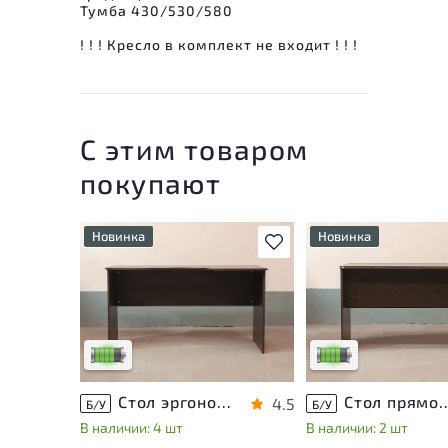
Тумба 430/530/580
! ! ! Кресло в комплект не входит ! ! !
С этим товаром
покупают
Новинка
Новинка
В избранное
У товара присутствуют
У товара присутству
незначительные следы
незначительные след
эксплуатации, не влияющие
эксплуатации, не вл
на удобство его
на удобство его
использования
использования
Низкая степень износа
Низкая степень изн
Стол эргономичный ЛДСП Венге
Стол прямоугольный
4.5
Б/У
Б/У
В наличии: 4 шт
В наличии: 2 шт