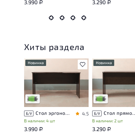
3.990
3.290
Р
Р
Хиты раздела
Новинка
Новинка
В избранное
У товара присутствуют
У товара присутству
незначительные следы
незначительные след
эксплуатации, не влияющие
эксплуатации, не вл
на удобство его
на удобство его
использования
использования
Низкая степень износа
Низкая степень изн
Стол эргономичный ЛДСП Венге
Стол прямоугольный
4.5
Б/У
Б/У
В наличии: 4 шт
В наличии: 2 шт
3.990
3.290
Р
Р