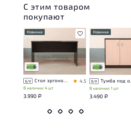
С этим товаром
покупают
Новинка
Новинка
В избранное
У товара присутствуют
У товара присутству
незначительные следы
незначительные след
эксплуатации, не влияющие
эксплуатации, не вл
на удобство его
на удобство его
использования
использования
Низкая степень износа
Низкая степень изн
Стол эргономичный ЛДСП Венге
Тумба п
4.5
Б/У
Б/У
В наличии: 4 шт
В наличии: 1 шт
3.990
3.490
Р
Р