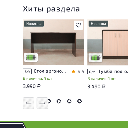
Хиты раздела
Новинка
Новинка
В избранное
У товара присутствуют
У товара присутству
незначительные следы
незначительные след
эксплуатации, не влияющие
эксплуатации, не вл
на удобство его
на удобство его
использования
использования
Низкая степень износа
Низкая степень изн
Стол эргономичный ЛДСП Венге
Тумба п
4.5
Б/У
Б/У
В наличии: 4 шт
В наличии: 1 шт
3.990
3.490
Р
Р