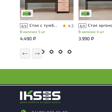
на удобство его
на удобство его
использования
использования
Низкая степень износа
Низкая степень из
Стол с тумбой ЛДСП Венге
4.5
Б/У
Б/У
В наличии: 5 шт
В наличии: 4 шт
4.490
3.990
Р
Р