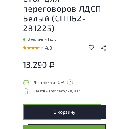
переговоров ЛДСП
Белый (
СППБ2-
281225
)
В наличии 1 шт.
4,0
13.290
Р
Доставка от 0
Р
Самовывоз: сегодня, 0
Р
В корзину