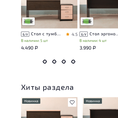
незначительные следы
незначительные след
эксплуатации, не влияющие
эксплуатации, не вли
на удобство его
на удобство его
использования
использования
Низкая степень износа
Низкая степень изно
Стол с тумбой ЛДСП Венге
Стол эргономичный 
4.5
Б/У
Б/У
В наличии: 5 шт
В наличии: 4 шт
4.490
3.990
Р
Р
Хиты раздела
Новинка
Новинка
В избранное
У товара присутствуют
У товара присутств
незначительные следы
незначительные сле
эксплуатации, не влияющие
эксплуатации, не в