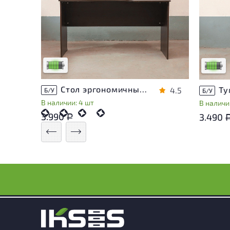
У товара присутствуют незначительные
У това
следы эксплуатации, не влияющие на
следы 
удобство его использования
удобст
Низкая степень износа
Низкая 
Стол эргономичный ЛДСП Венге
4.5
Б/У
Б/У
В наличии: 4 шт
В наличии
3.990
3.490
Р