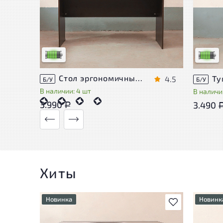
У товара присутствуют незначительные
У това
следы эксплуатации, не влияющие на
следы 
удобство его использования
удобст
Низкая степень износа
Низкая 
Стол эргономичный ЛДСП Венге
4.5
Б/У
Б/У
В наличии: 4 шт
В наличии
3.990
3.490
Р
Хиты
Новинка
Новинк
В избранное