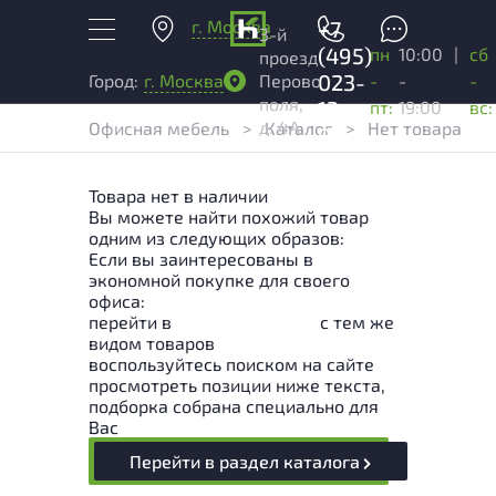
г. Москва
+7
3-й
(495)
пн
10:00
|
сб
проезд
023-
-
-
-
Город:
г. Москва
Перово
поля,
13-
пт:
19:00
вс:
д. 4А
Офисная мебель
>
Каталог
>
Нет товара
03
Товара нет в наличии
Вы можете найти похожий товар
одним из следующих образов:
Если вы заинтересованы в
экономной покупке для своего
офиса:
перейти в
Раздел каталога
с тем же
видом товаров
воспользуйтесь поиском на сайте
просмотреть позиции ниже текста,
подборка собрана специально для
Вас
Перейти в раздел каталога