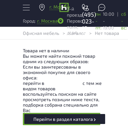
г. Москва
+7
3-й
(495)
пн
10:00
|
сб
проезд
023-
-
-
-
Город:
г. Москва
Перово
поля,
13-
пт:
19:00
вс:
д. 4А
Офисная мебель
>
Каталог
>
Нет товара
03
Товара нет в наличии
Вы можете найти похожий товар
одним из следующих образов:
Если вы заинтересованы в
экономной покупке для своего
офиса:
перейти в
Раздел каталога
с тем же
видом товаров
воспользуйтесь поиском на сайте
просмотреть позиции ниже текста,
подборка собрана специально для
Вас
Перейти в раздел каталога