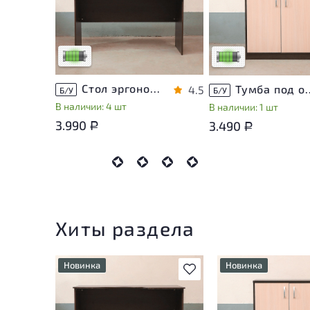
незначительные следы
незначительные след
эксплуатации, не влияющие
эксплуатации, не вли
на удобство его
на удобство его
использования
использования
Низкая степень износа
Низкая степень изно
Стол эргономичный ЛДСП Венге
Тумба под оргте
4.5
Б/У
Б/У
В наличии: 4 шт
В наличии: 1 шт
3.990
3.490
Р
Р
Хиты раздела
Новинка
Новинка
В избранное
У товара присутствуют
У товара присутств
незначительные следы
незначительные сле
эксплуатации, не влияющие
эксплуатации, не в