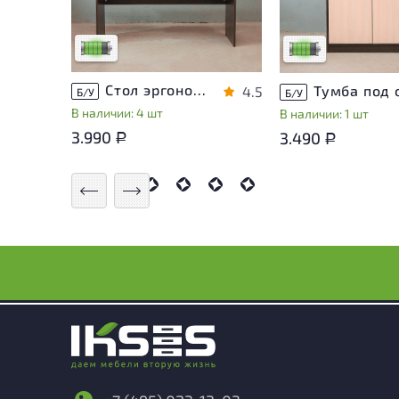
на удобство его
на удобство его
использования
использования
Низкая степень износа
Низкая степень из
Стол эргономичный ЛДСП Венге
4.5
Б/У
Б/У
В наличии: 4 шт
В наличии: 1 шт
3.990
3.490
Р
Р