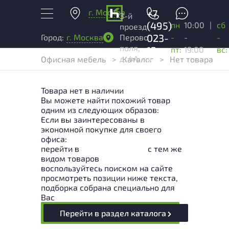
г. Москва
+7
3-й
(495)
пн
10:00
|
сб
проезд
023-
-
-
-
Город:
г. Москва
Перово
поля,
13-
пт:
19:00
вс:
д. 4А
Офисная мебель
>
Каталог
>
Нет товара
03
Товара нет в наличии
Вы можете найти похожий товар
одним из следующих образов:
Если вы заинтересованы в
экономной покупке для своего
офиса:
перейти в
Раздел каталога
с тем же
видом товаров
воспользуйтесь поиском на сайте
просмотреть позиции ниже текста,
подборка собрана специально для
Вас
Перейти в раздел каталога