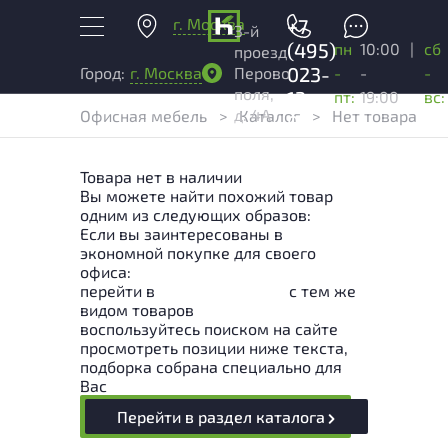
г. Москва
+7
3-й
(495)
пн
10:00
|
сб
проезд
023-
-
-
-
Город:
г. Москва
Перово
поля,
13-
пт:
19:00
вс:
д. 4А
Офисная мебель
>
Каталог
>
Нет товара
03
Товара нет в наличии
Вы можете найти похожий товар
одним из следующих образов:
Если вы заинтересованы в
экономной покупке для своего
офиса:
перейти в
Раздел каталога
с тем же
видом товаров
воспользуйтесь поиском на сайте
просмотреть позиции ниже текста,
подборка собрана специально для
Вас
Перейти в раздел каталога