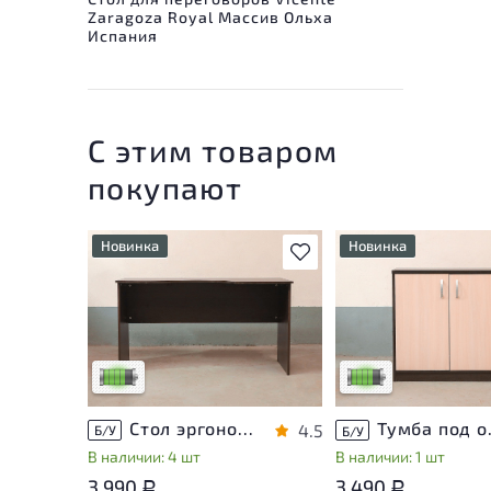
Zaragoza Royal Массив Ольха
Испания
С этим товаром
покупают
Новинка
Новинка
В избранное
У товара присутствуют
У товара присутству
незначительные следы
незначительные след
эксплуатации, не влияющие
эксплуатации, не вл
на удобство его
на удобство его
использования
использования
Низкая степень износа
Низкая степень изн
Стол эргономичный ЛДСП Венге
Тумба п
4.5
Б/У
Б/У
В наличии: 4 шт
В наличии: 1 шт
3.990
3.490
Р
Р