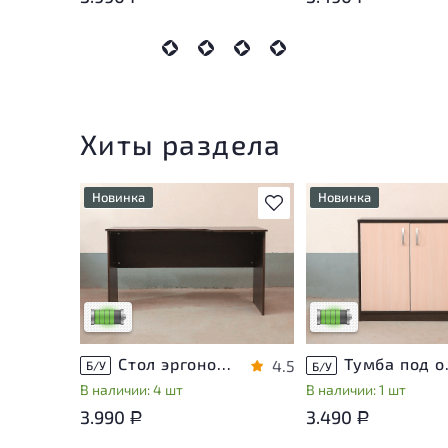
Хиты раздела
Новинка
Новинка
В избранное
У товара присутствуют
У товара присутству
незначительные следы
незначительные след
эксплуатации, не влияющие
эксплуатации, не вл
на удобство его
на удобство его
использования
использования
Низкая степень износа
Низкая степень изн
Стол эргономичный ЛДСП Венге
Тумба п
4.5
Б/У
Б/У
В наличии: 4 шт
В наличии: 1 шт
3.990
3.490
Р
Р