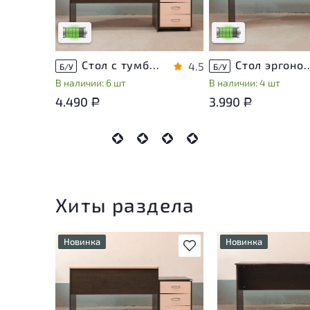
использования
использования
Низкая степень износа
Низкая степень изно
Стол с тумбой ЛДСП Венге
Стол эргономичный 
4.5
Б/У
Б/У
В наличии: 6 шт
В наличии: 4 шт
4.490
3.990
Р
Р
Хиты раздела
Новинка
Новинка
В избранное
У товара присутствуют
У товара присутств
незначительные следы
незначительные сле
эксплуатации, не влияющие
эксплуатации, не в
на удобство его
на удобство его
использования
использования