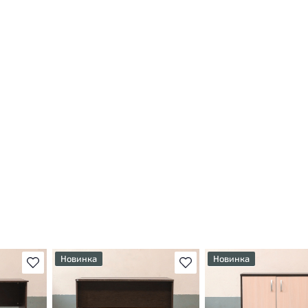
Новинка
Новинка
В избранное
В избранное
т
У товара присутствуют
У товара присутствуют
ы
незначительные следы
незначительные следы
яющие
эксплуатации, не влияющие
эксплуатации, не вли
на удобство его
на удобство его