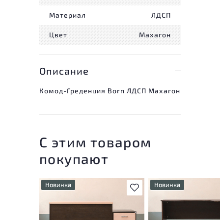
Материал
ЛДСП
Цвет
Махагон
Описание
Комод-Греденция Born ЛДСП Махагон
С этим товаром
покупают
Новинка
Новинка
В избранное
У товара присутствуют
У товара присутствую
незначительные следы
незначительные след
эксплуатации, не влияющие
эксплуатации, не вли
на удобство его
на удобство его