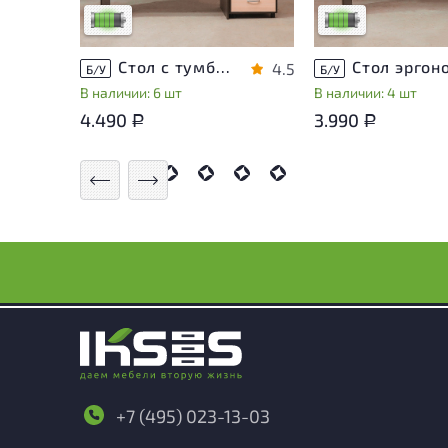
Низкая степень износа
Низкая степень из
Стол с тумбой ЛДСП Венге
4.5
Б/У
Б/У
В наличии: 6 шт
В наличии: 4 шт
4.490
3.990
Р
Р
+7 (495) 023-13-03