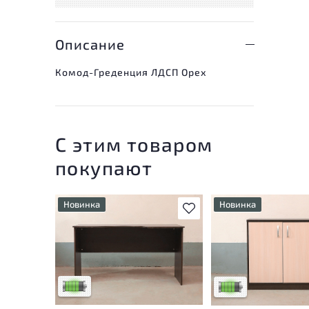
Описание
Комод-Греденция ЛДСП Орех
С этим товаром
покупают
Новинка
Новинка
В избранное
У товара присутствуют
У товара присутству
незначительные следы
незначительные след
эксплуатации, не влияющие
эксплуатации, не вл
на удобство его
на удобство его
использования
использования
Низкая степень износа
Низкая степень изн