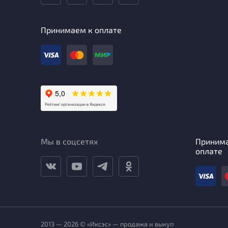
Принимаем к оплате
Мы в соцсетях
Приним
оплате
2013 — 2026 © «Иксэс» — продажа и выкуп