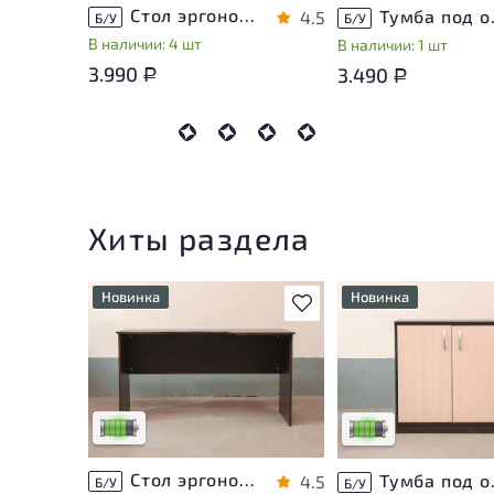
Стол эргономичный ЛДСП Венге
Тумба п
4.5
Б/У
Б/У
В наличии: 4 шт
В наличии: 1 шт
3.990
3.490
Р
Р
Хиты раздела
Новинка
Новинка
В избранное
У товара присутствуют
У товара присутству
незначительные следы
незначительные след
эксплуатации, не влияющие
эксплуатации, не вл
на удобство его
на удобство его
использования
использования
Низкая степень износа
Низкая степень изн
Стол эргономичный ЛДСП Венге
Тумба п
4.5
Б/У
Б/У