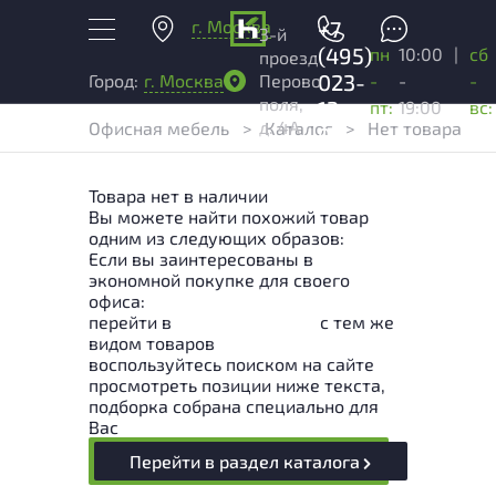
г. Москва
+7
3-й
(495)
пн
10:00
|
сб
проезд
023-
-
-
-
Город:
г. Москва
Перово
поля,
13-
пт:
19:00
вс:
д. 4А
Офисная мебель
>
Каталог
>
Нет товара
03
Товара нет в наличии
Вы можете найти похожий товар
одним из следующих образов:
Если вы заинтересованы в
экономной покупке для своего
офиса:
перейти в
Раздел каталога
с тем же
видом товаров
воспользуйтесь поиском на сайте
просмотреть позиции ниже текста,
подборка собрана специально для
Вас
Перейти в раздел каталога