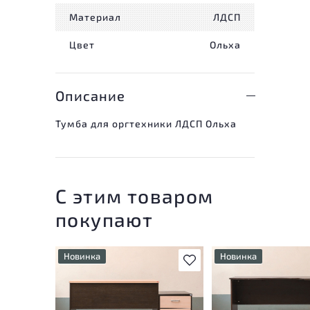
Материал
ЛДСП
Цвет
Ольха
Описание
Тумба для оргтехники ЛДСП Ольха
С этим товаром
покупают
Новинка
Новинка
В избранное
У товара присутствуют
У товара присутству
незначительные следы
незначительные след
эксплуатации, не влияющие
эксплуатации, не вл
на удобство его
на удобство его