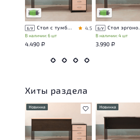
использования
использования
Низкая степень износа
Низкая степень изн
Стол с тумбой ЛДСП Венге
Стол эргон
4.5
Б/У
Б/У
В наличии: 6 шт
В наличии: 4 шт
4.490
3.990
Р
Р
Хиты раздела
Новинка
Новинка
В избранное
У товара присутствуют
У товара присутству
незначительные следы
незначительные след
эксплуатации, не влияющие
эксплуатации, не вл
на удобство его
на удобство его
использования
использования