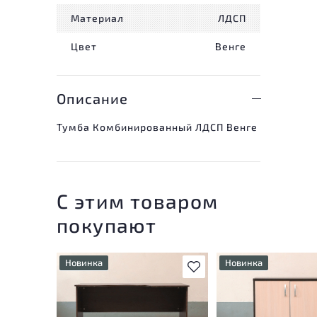
Материал
ЛДСП
Цвет
Венге
Описание
Тумба Комбинированный ЛДСП Венге
С этим товаром
покупают
Новинка
Новинка
В избранное
У товара присутствуют
У товара присутству
незначительные следы
незначительные след
эксплуатации, не влияющие
эксплуатации, не вл
на удобство его
на удобство его