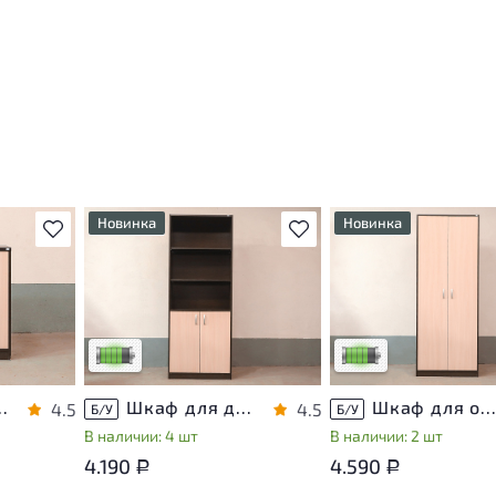
Новинка
Новинка
В избранное
В избранное
т
У товара присутствуют
У товара присутствуют
ы
незначительные следы
незначительные следы
яющие
эксплуатации, не влияющие
эксплуатации, не вли
на удобство его
на удобство его
использования
использования
са
Низкая степень износа
Низкая степень изно
хнику ЛДСП Венге
Шкаф для документов ЛДСП Венге
Шкаф для одежды ЛДСП Венг
4.5
4.5
Б/У
Б/У
В наличии: 4 шт
В наличии: 2 шт
4.190
4.590
Р
Р