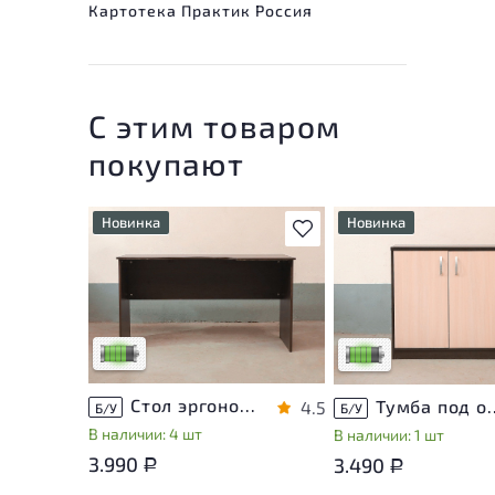
Картотека Практик Россия
С этим товаром
покупают
Новинка
Новинка
В избранное
У товара присутствуют
У товара присутствую
незначительные следы
незначительные след
эксплуатации, не влияющие
эксплуатации, не вли
на удобство его
на удобство его
использования
использования
Низкая степень износа
Низкая степень изно
Стол эргономичный ЛДСП Венге
Тумба под оргте
4.5
Б/У
Б/У
В наличии: 4 шт
В наличии: 1 шт
3.990
3.490
Р
Р