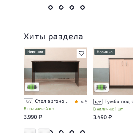
Хиты раздела
Новинка
Новинка
В избранное
У товара присутствуют
У товара присутств
незначительные следы
незначительные сле
эксплуатации, не влияющие
эксплуатации, не в
на удобство его
на удобство его
использования
использования
Низкая степень износа
Низкая степень из
Стол эргономичный ЛДСП Венге
4.5
Б/У
Б/У
В наличии: 4 шт
В наличии: 1 шт
3.990
3.490
Р
Р