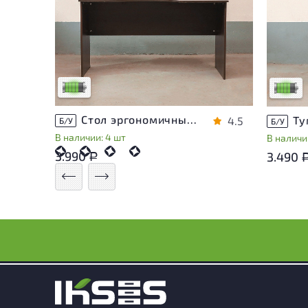
У товара присутствуют незначительные
У това
следы эксплуатации, не влияющие на
следы 
удобство его использования
удобст
Низкая степень износа
Низкая 
Стол эргономичный ЛДСП Венге
4.5
Б/У
Б/У
В наличии: 4 шт
В наличии
3.990
3.490
Р