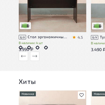
У товара присутствуют незначительные
У това
следы эксплуатации, не влияющие на
следы 
удобство его использования
удобст
Низкая степень износа
Низкая 
Стол эргономичный ЛДСП Венге
4.5
Б/У
Б/У
В наличии: 4 шт
В наличии
3.990
3.490
Р
Хиты
Новинка
Новинк
В избранное