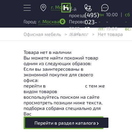
г. Москва
+7
3-й
(495)
пн
10:00
|
сб
проезд
023-
-
-
-
Город:
г. Москва
Перово
поля,
13-
пт:
19:00
вс:
д. 4А
Офисная мебель
>
Каталог
>
Нет товара
03
Товара нет в наличии
Вы можете найти похожий товар
одним из следующих образов:
Если вы заинтересованы в
экономной покупке для своего
офиса:
перейти в
Раздел каталога
с тем же
видом товаров
воспользуйтесь поиском на сайте
просмотреть позиции ниже текста,
подборка собрана специально для
Вас
Перейти в раздел каталога