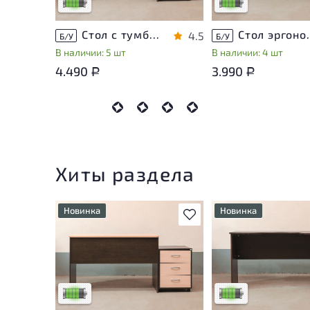
Низкая степень износа
Низкая степень изн
Стол с тумбой ЛДСП Венге
Стол эргон
4.5
Б/У
Б/У
В наличии: 5 шт
В наличии: 4 шт
4.490
3.990
Р
Р
Хиты раздела
Новинка
Новинка
В избранное
У товара присутствуют
У товара присутству
незначительные следы
незначительные след
эксплуатации, не влияющие
эксплуатации, не вл
на удобство его
на удобство его
использования
использования
Низкая степень износа
Низкая степень изн