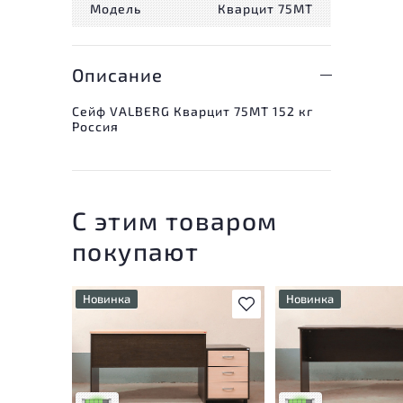
Модель
Кварцит 75МТ
Описание
Сейф VALBERG Кварцит 75МТ 152 кг
Россия
С этим товаром
покупают
Новинка
Новинка
В избранное
У товара присутствуют
У товара присутству
незначительные следы
незначительные след
эксплуатации, не влияющие
эксплуатации, не вл
на удобство его
на удобство его
использования
использования