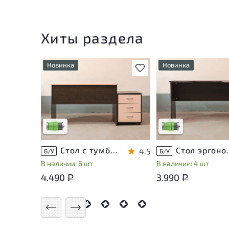
Хиты раздела
Новинка
Новинка
В избранное
У товара присутствуют
У товара присутству
незначительные следы
незначительные след
эксплуатации, не влияющие
эксплуатации, не вл
на удобство его
на удобство его
использования
использования
Низкая степень износа
Низкая степень изн
Стол с тумбой ЛДСП Венге
Стол эргон
4.5
Б/У
Б/У
В наличии: 6 шт
В наличии: 4 шт
4.490
3.990
Р
Р