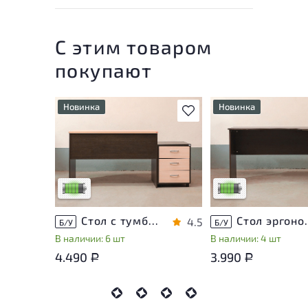
С этим товаром
покупают
Новинка
Новинка
В избранное
У товара присутствуют
У товара присутству
незначительные следы
незначительные след
эксплуатации, не влияющие
эксплуатации, не вл
на удобство его
на удобство его
использования
использования
Низкая степень износа
Низкая степень изн
Стол с тумбой ЛДСП Венге
Стол эргон
4.5
Б/У
Б/У
В наличии: 6 шт
В наличии: 4 шт
4.490
3.990
Р
Р