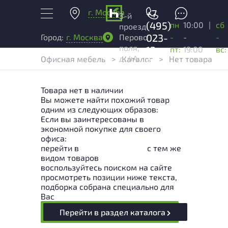
г. Москва
+7
3-й
(495)
пн
10:00
|
сб
проезд
023-
-
-
-
Город:
г. Москва
Перово
поля,
13-
пт:
19:00
вс:
д. 4А
Офисная мебель
>
Каталог
>
Нет товара
03
Товара нет в наличии
Вы можете найти похожий товар
одним из следующих образов:
Если вы заинтересованы в
экономной покупке для своего
офиса:
перейти в
Раздел каталога
с тем же
видом товаров
воспользуйтесь поиском на сайте
просмотреть позиции ниже текста,
подборка собрана специально для
Вас
Перейти в раздел каталога